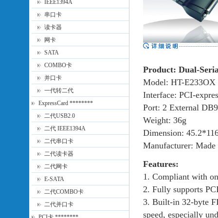
IEEE1394A
串口卡
读卡器
网卡
SATA
COMBO卡
Product: Dual-Seri
并口卡
Model: HT-E233OX
一代转二代
Interface: PCI-expre
ExpressCard ********
Port: 2 External DB9
二代USB2.0
Weight: 36g
二代 IEEE1394A
Dimension: 45.2*11
二代串口卡
Manufacturer: Made 
二代读卡器
Features:
二代网卡
1. Compliant with on
E-SATA
2. Fully supports PC
二代COMBO卡
3. Built-in 32-byte F
二代并口卡
speed, especially un
PCI卡 ********